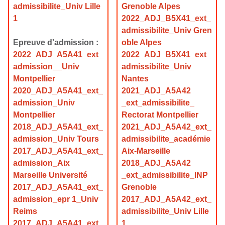
admissibilite_Univ Lille
Grenoble Alpes
1
2022_ADJ_B5X41_ext_
admissibilite_Univ Gren
Epreuve d'admission :
oble Alpes
2022_ADJ_A5A41_ext_
2022_ADJ_B5X41_ext_
admission__Univ
admissibilite_Univ
Montpellier
Nantes
2020_ADJ_A5A41_ext_
2021_ADJ_A5A42
admission_Univ
_ext_admissibilite_
Montpellier
Rectorat Montpellier
2018_ADJ_A5A41_ext_
2021_ADJ_A5A42_ext_
admission_Univ Tours
admissibilite_académie
2017_ADJ_A5A41_ext_
Aix-Marseille
admission_Aix
2018_ADJ_A5A42
Marseille Université
_ext_admissibilite_INP
2017_ADJ_A5A41_ext_
Grenoble
admission_epr 1_Univ
2017_ADJ_A5A42_ext_
Reims
admissibilite_Univ Lille
2017_ADJ_A5A41_ext_
1