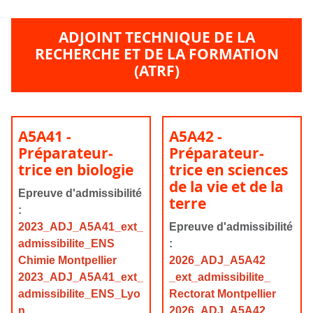
ADJOINT TECHNIQUE DE LA
RECHERCHE ET DE LA FORMATION
(ATRF)
A5A41 -
A5A42 -
Préparateur-
Préparateur-
trice en biologie
trice en sciences
de la vie et de la
Epreuve d'admissibilité
terre
:
2023_ADJ_A5A41_ext_
Epreuve d'admissibilité
admissibilite_ENS
:
Chimie Montpellier
2026_ADJ_A5A42
2023_ADJ_A5A41_ext_
_ext_admissibilite_
admissibilite_ENS_Lyo
Rectorat Montpellier
n
2026_ADJ_A5A42